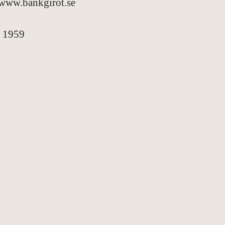
 www.bankgirot.se
s
1959