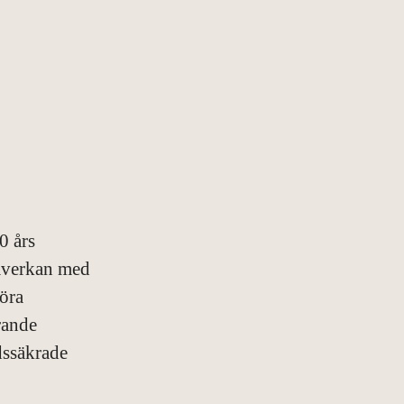
0 års
samverkan med
göra
rande
idssäkrade