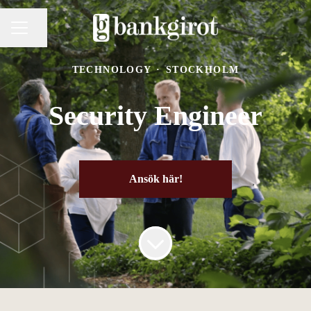
Dela sidan
KARRIÄRMENY
TECHNOLOGY
·
STOCKHOLM
Security Engineer
Ansök här!